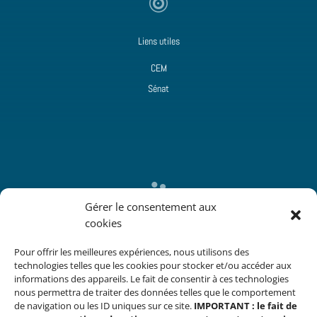

Liens utiles
CEM
Sénat

Gérer le consentement aux
cookies
Contact
15 rue de Vaugirard
Pour offrir les meilleures expériences, nous utilisons des
75006 Paris
technologies telles que les cookies pour stocker et/ou accéder aux
m.jacques@senat.fr
informations des appareils. Le fait de consentir à ces technologies
nous permettra de traiter des données telles que le comportement
de navigation ou les ID uniques sur ce site.
IMPORTANT : le fait de