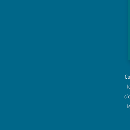
Co
l
s’
l