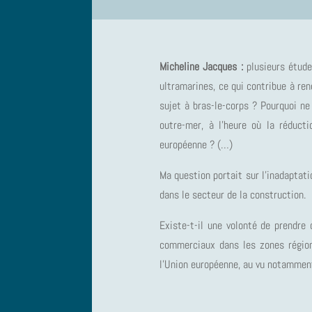
Micheline Jacques :
plusieurs étude
ultramarines, ce qui contribue à re
sujet à bras-le-corps ? Pourquoi ne
outre-mer, à l’heure où la réduct
européenne ? (…)
Ma question portait sur l’inadaptat
dans le secteur de la construction.
Existe-t-il une volonté de prendre 
commerciaux dans les zones régiona
l’Union européenne, au vu notammen