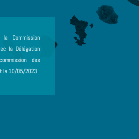
e la Commission
c la Délégation
 commission des
at le 10/05/2023