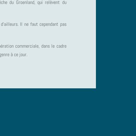
che du Groenland, qui relèvent du
d’ailleurs. Il ne faut cependant pas
ération commerciale, dans le cadre
genre à ce jour.