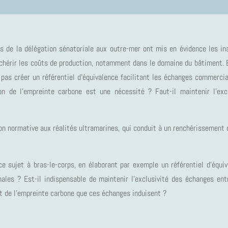
s de la délégation sénatoriale aux outre-mer ont mis en évidence les in
nchérir les coûts de production, notamment dans le domaine du bâtiment. E
 pas créer un référentiel d’équivalence facilitant les échanges commerc
ion de l’empreinte carbone est une nécessité ? Faut-il maintenir l’exc
ion normative aux réalités ultramarines, qui conduit à un renchérissemen
ce sujet à bras-le-corps, en élaborant par exemple un référentiel d’équiv
les ? Est-il indispensable de maintenir l’exclusivité des échanges entr
t de l’empreinte carbone que ces échanges induisent ?