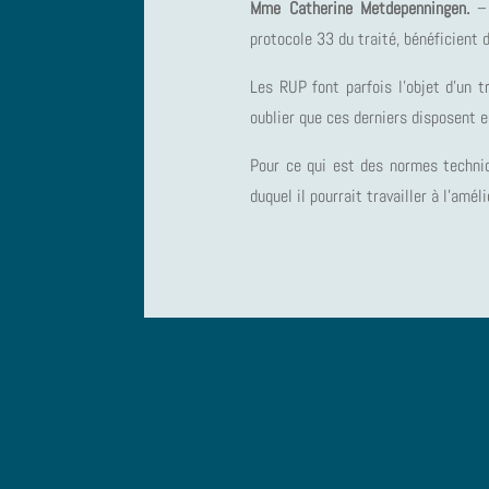
Mme Catherine Metdepenningen.
– 
protocole 33 du traité, bénéficient 
Les RUP font parfois l’objet d’un t
oublier que ces derniers disposent 
Pour ce qui est des normes techni
duquel il pourrait travailler à l’am