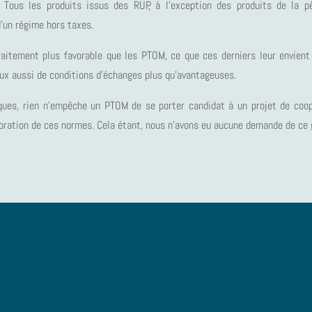
Tous les produits issus des RUP, à l’exception des produits de la pê
d’un régime hors taxes.
raitement plus favorable que les PTOM, ce que ces derniers leur envient 
eux aussi de conditions d’échanges plus qu’avantageuses.
ques, rien n’empêche un PTOM de se porter candidat à un projet de coop
élioration de ces normes. Cela étant, nous n’avons eu aucune demande de ce 