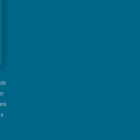
ble
er
ans
ts